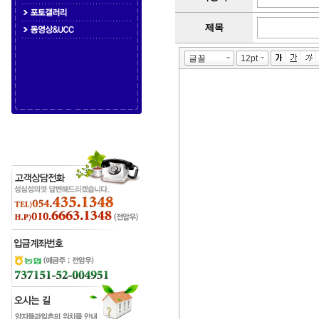
작
성
제목
테
이
블
게
시
글
작
성
을
위
한
테
이
블
입
니
다.