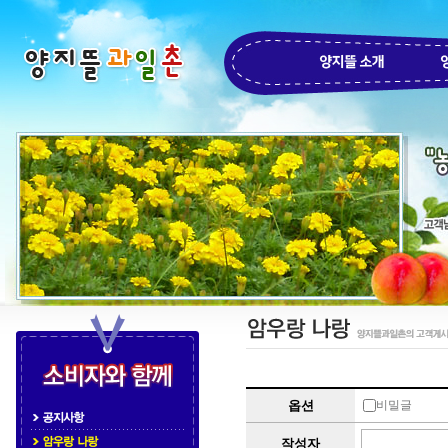
게
옵션
비밀글
시
글
작성자