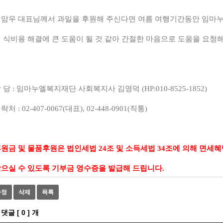
전암우
대표님께서 과일을
후원해 주신다면 여름 여행기간동안 임마
 식비용 해결에 큰 도움이 될 것 같아 간절한 마음으로 도움을 요청
 당
:
임마누엘복지재단 사회복지사 김영덕
(HP:010-8525-1852)
연락처
: 02-407-0067(
대표
), 02-448-0901(
직통
)
후원금 및 물품후원은 법인세법
24
조 및 소득세법
34
조에 의해 면세
으실 수 있도록 기부금 영수증을 발급해 드립니다
.
수정
삭제
목록