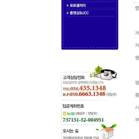
보
기
테
이
블
게
시
글
저
을
보
행
기
위
한
테
평
이
블
통
입
니
시
다.
부