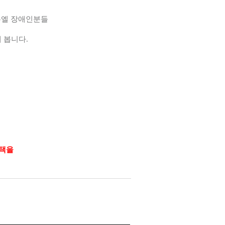
누엘 장애인분들
해 봅니다
.
혜택을