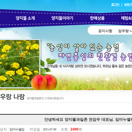
공지사항
암우랑 
안녕하세요 양지뜰과일촌 전암우 대표님. 임마누엘
성자 :
작성일 :
조회 :
2490
회
임마누엘집
2015-07-09