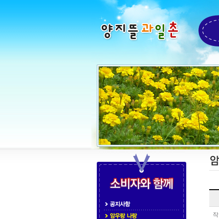
게
시
글
작