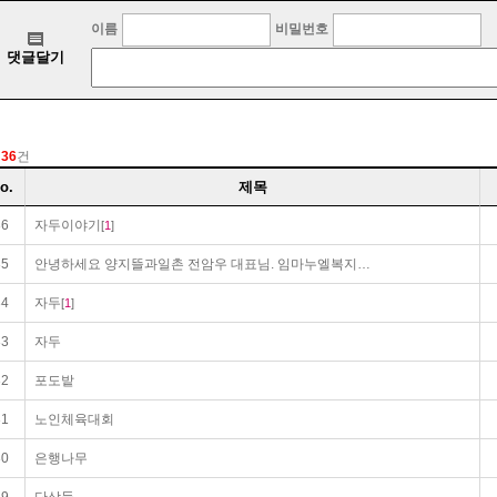
:
36
건
o.
제목
36
자두이야기
[
1
]
35
안녕하세요 양지뜰과일촌 전암우 대표님. 임마누엘복지재단입니다.
34
자두
[
1
]
33
자두
32
포도밭
31
노인체육대회
30
은행나무
29
단상들