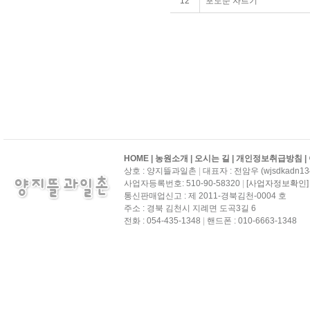
12
포도순 자르기
를
리
스
트
화
한
테
이
블
입
니
다.
HOME
|
농원소개
|
오시는 길
|
개인정보취급방침
|
상호 : 양지뜰과일촌
|
대표자 : 전암우 (wjsdkadn134
사업자등록번호: 510-90-58320
|
[사업자정보확인]
통신판매업신고 : 제 2011-경북김천-0004 호
주소 : 경북 김천시 지례면 도곡3길 6
전화 : 054-435-1348
|
핸드폰 : 010-6663-1348