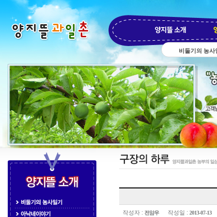
비둘기의 농사
게
시
글
작성자 :
작성일 :
전암우
2013-07-13