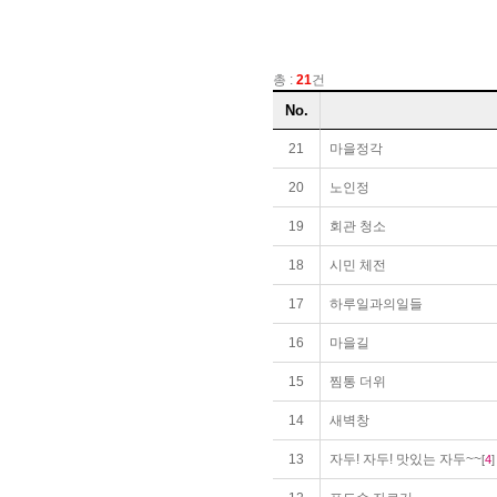
총 :
21
건
게
No.
시
글
21
마을정각
리
스
20
노인정
트
19
회관 청소
순
번
18
시민 체전
제
목
17
하루일과의일들
작
성
16
마을길
자
작
15
찜통 더위
성
14
새벽창
일
조
13
자두! 자두! 맛있는 자두~~
[
4
]
회
수