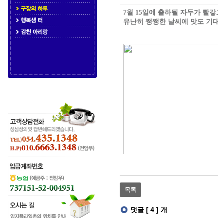
보
7월 15일에 출하될 자두가 빨
기
유난히 쨍쨍한 날씨에 맛도 기대
테
이
블
게
시
글
을
보
기
위
한
테
이
블
입
니
다.
목록