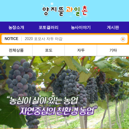
농장소개
포토갤러리
농사이야기
게시판
NOTICE
2020 포모사 자두 마감
전체상품
포도
자두
기타